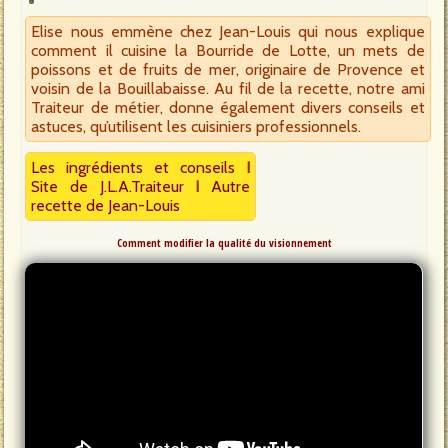
Elise nous emmène chez Jean-Louis qui nous explique
comment il cuisine la Bourride de Lotte, un mets de
poissons et de fruits de mer, originaire de Provence et
voisin de la Bouillabaisse. Au fil de la recette, notre ami
Traiteur de métier, donne également divers conseils et
astuces, qu’utilisent les cuisiniers professionnels.
Les ingrédients et conseils
I
Site de J.L.A.Traiteur
I
Autre
recette de Jean-Louis
Comment modifier la qualité du visionnement