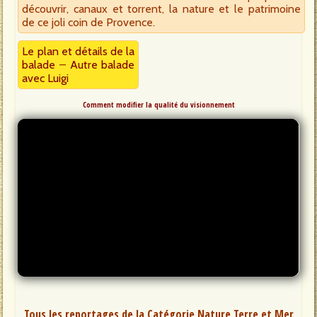
découvrir, canaux et torrent, la nature et le patrimoine
de ce joli coin de Provence.
Le plan et détails de la
balade
–
Autre balade
avec Luigi
Comment modifier la qualité du visionnement
Tous les reportages de la Catégorie Nature Terre et Mer