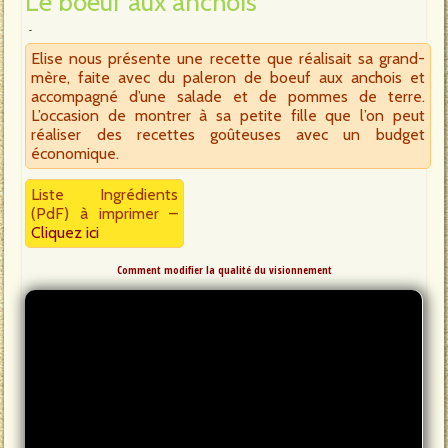
Le boeuf aux anchois
Elise nous présente une recette que réalisait sa grand-
mère, faite avec du paleron de boeuf aux anchois et
accompagné d’une salade et de pommes de terre.
L’occasion de montrer à sa petite fille que l’on peut
réaliser des recettes goûteuses avec un budget
économique.
Liste Ingrédients
(PdF) à imprimer –
Cliquez ici
Comment modifier la qualité du visionnement