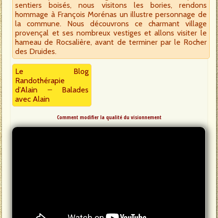
sentiers boisés, nous visitons les bories, rendons
hommage à François Morénas un illustre personnage de
la commune. Nous découvrons ce charmant village
provençal et ses nombreux vestiges et allons visiter le
hameau de Rocsalière, avant de terminer par le Rocher
des Druides.
Le Blog
Randothérapie
d’Alain
–
Balades
avec Alain
Comment modifier la qualité du visionnement