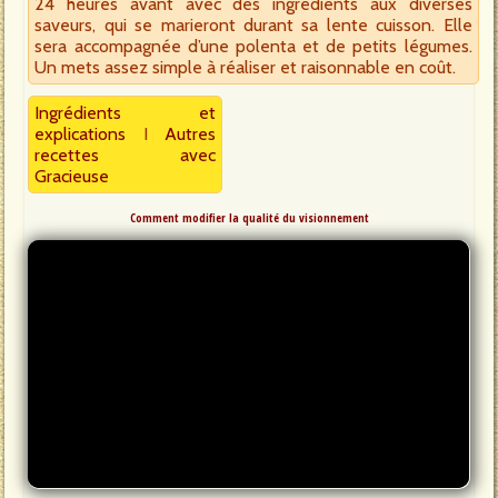
24 heures avant avec des ingrédients aux diverses
saveurs, qui se marieront durant sa lente cuisson. Elle
sera accompagnée d’une polenta et de petits légumes.
Un mets assez simple à réaliser et raisonnable en coût.
Ingrédients et
explications
I
Autres
recettes avec
Gracieuse
Comment modifier la qualité du visionnement