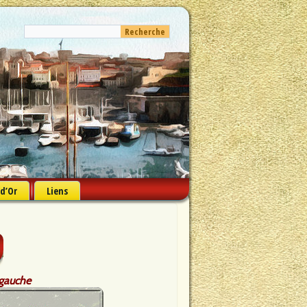
 d’Or
Liens
à gauche