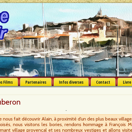
s Films
Partenaires
Infos diverses
Contact
Livre
uberon
 nous fait découvrir Alain, à proximité d’un des plus beaux villag
boisés, nous visitons les bories, rendons hommage à François M
nt village provençal et ses nombreux vestiges et allons visite