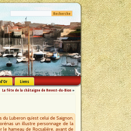
 d’Or
Liens
La fête de la châtaigne de Revest-du-Bion
»
es du Luberon qu’est celui de Saignon.
orénas un illustre personnage de la
r le hameau de Rocsalière, avant de