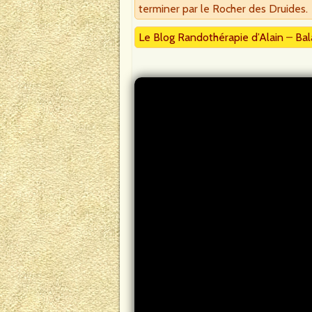
terminer par le Rocher des Druides.
Le Blog Randothérapie d’Alain
–
Bal