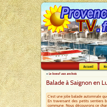
Accueil
No
«
Le boeuf aux anchois
Balade à Saignon en L
C’est une jolie balade automnale que
En traversant des petits sentiers 
commune. Nous découvrons ce charma