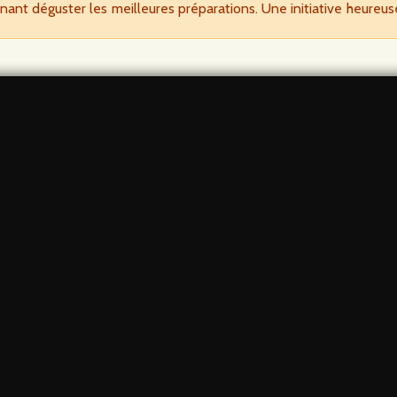
nant déguster les meilleures préparations. Une initiative heureuse