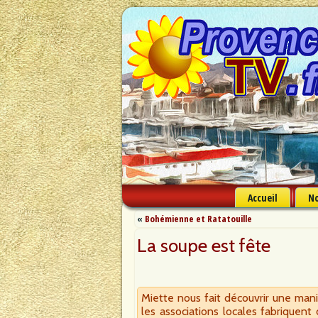
Accueil
No
«
Bohémienne et Ratatouille
La soupe est fête
Miette nous fait découvrir une man
les associations locales fabriquent