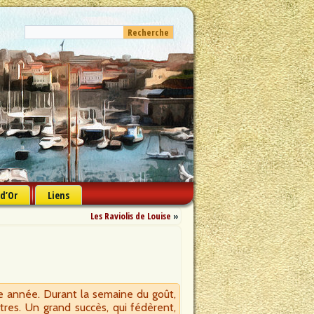
 d’Or
Liens
Les Raviolis de Louise
»
e année. Durant la semaine du goût,
tres. Un grand succès, qui fédèrent,