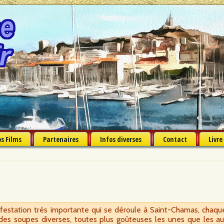
s Films
Partenaires
Infos diverses
Contact
Livre
ifestation très importante qui se déroule à Saint-Chamas, chaqu
 des soupes diverses, toutes plus goûteuses les unes que les au