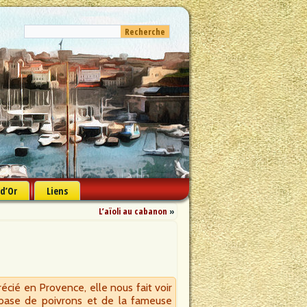
 d’Or
Liens
L’aïoli au cabanon
»
cié en Provence, elle nous fait voir
à base de poivrons et de la fameuse