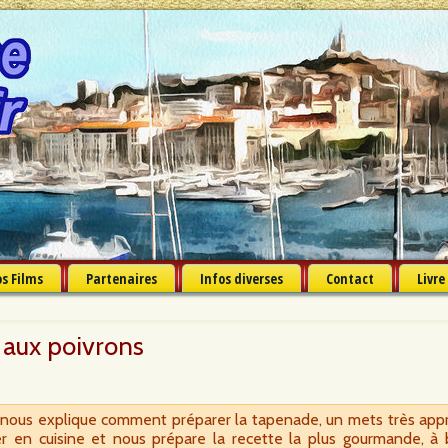
s Films
Partenaires
Infos diverses
Contact
Livre
 aux poivrons
, nous explique comment préparer la tapenade, un mets très appré
iser en cuisine et nous prépare la recette la plus gourmande, 