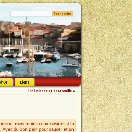
 d’Or
Liens
Bohémienne et Ratatouille
»
gnonne, mais moins ceux cuisinés à la
. Avec du bon pain pour saucer et un