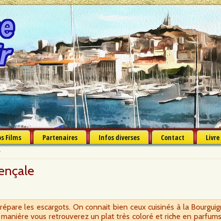
s Films
Partenaires
Infos diverses
Contact
Livre
r
vençale
prépare les escargots. On connait bien ceux cuisinés à la Bourgui
manière vous retrouverez un plat très coloré et riche en parfums