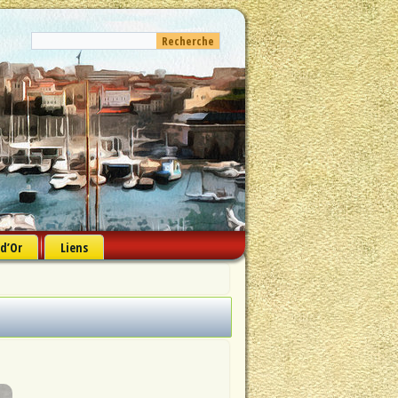
 d’Or
Liens