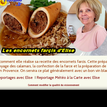
, comment elle réalise sa recette des encornets farcis. Cette pré
oyage des calamars, la confection de la farce et la préparation de
n Provence. On servira ce plat généralement avec un bon vin bla
eportages avec Elise
I
Reportage Météo à la Carte avec Elise
Comment modifier la qualité du visionnement