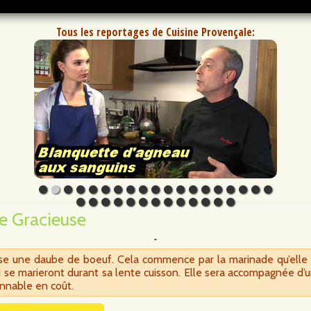
Tous les reportages de Cuisine Provençale:
e Gracieuse
ise une daube de boeuf. Cela commence par la marinade qu’elle
ui se marieront durant sa lente cuisson. Elle sera accompagnée d
onnable en coût.