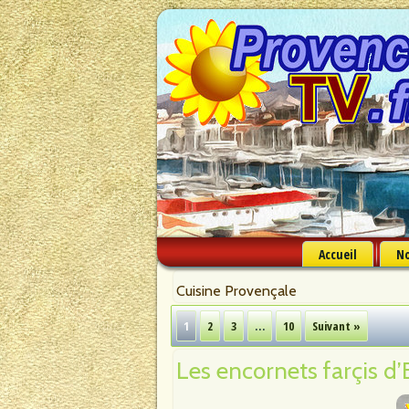
Accueil
No
Cuisine Provençale
1
2
3
…
10
Suivant »
Les encornets farçis d’