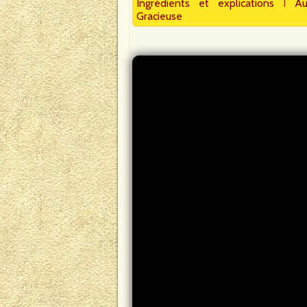
Ingrédients et explications
I
Au
Gracieuse