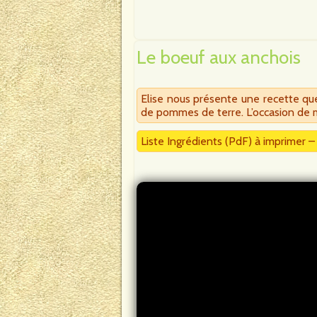
Le boeuf aux anchois
Elise nous présente une recette qu
de pommes de terre. L’occasion de m
Liste Ingrédients (PdF) à imprimer 