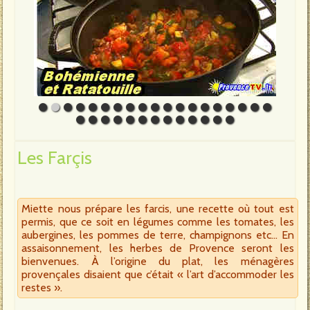
Les Farçis
Miette nous prépare les farcis, une recette où tout est
permis, que ce soit en légumes comme les tomates, les
aubergines, les pommes de terre, champignons etc… En
assaisonnement, les herbes de Provence seront les
bienvenues. À l’origine du plat, les ménagères
provençales disaient que c’était « l’art d’accommoder les
restes ».