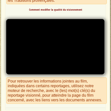
les Traditions provençales.
Comment modifier la qualité du visionnement
Pour retrouver les informations jointes au film,
indiquées dans certains reportages, utilisez notre
moteur de recherche, avec le (les) mot(s) clé(s) du
reportage visionné, pour atteindre la page du film
concerné, avec les liens vers les documents annexes.