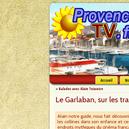
Accueil
No
«
Balades avec Alain Teisseire
Le Garlaban, sur les tr
Alain notre guide, nous fait découvr
les collines dans son enfance et ces
endroits mythiques du cinéma frança