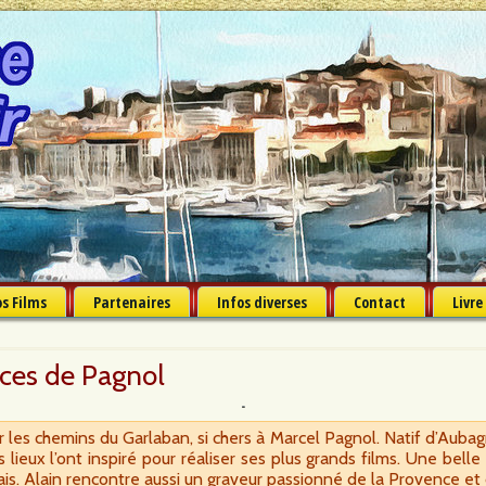
s Films
Partenaires
Infos diverses
Contact
Livre
aces de Pagnol
ir les chemins du Garlaban, si chers à Marcel Pagnol. Natif d’Auba
 lieux l’ont inspiré pour réaliser ses plus grands films. Une bell
is. Alain rencontre aussi un graveur passionné de la Provence et