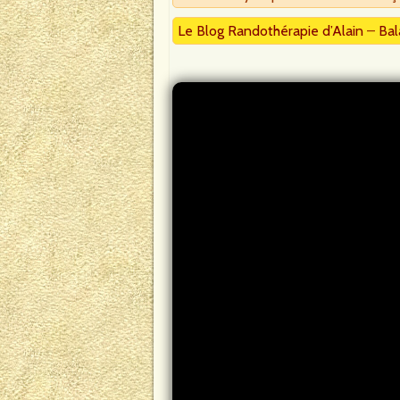
Le Blog Randothérapie d’Alain
–
Bal