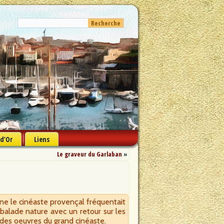
 d’Or
Liens
Le graveur du Garlaban
»
gne le cinéaste provençal fréquentait
e balade nature avec un retour sur les
 des oeuvres du grand cinéaste.