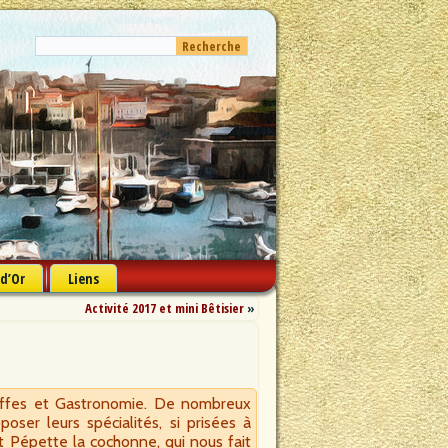
 d’Or
Liens
Activité 2017 et mini Bêtisier
»
uffes et Gastronomie. De nombreux
ser leurs spécialités, si prisées à
t Pépette la cochonne, qui nous fait