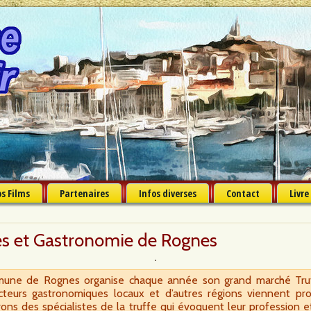
s Films
Partenaires
Infos diverses
Contact
Livre
es et Gastronomie de Rognes
mmune de Rognes organise chaque année son grand marché Tr
cteurs gastronomiques locaux et d’autres régions viennent propo
ons des spécialistes de la truffe qui évoquent leur profession e