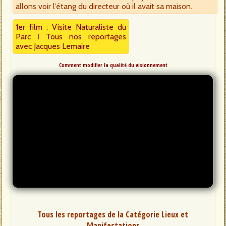
allons voir l’étang du directeur où il avait sa maison.
1er film : Visite Naturaliste du
Parc
I
Tous nos reportages
avec Jacques Lemaire
Comment modifier la qualité du visionnement
Tous les reportages de la Catégorie Lieux et
Manifestations