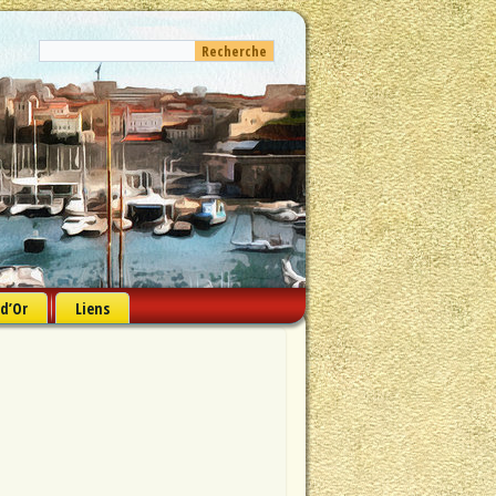
 d’Or
Liens