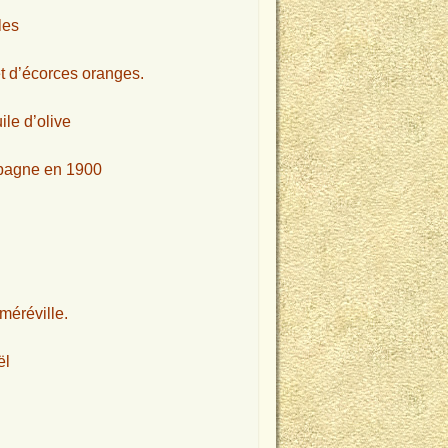
les
et d’écorces oranges.
ile d’olive
ampagne en 1900
méréville.
ël