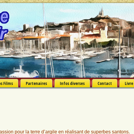
s Films
Partenaires
Infos diverses
Contact
Livre
assion pour la terre d’argile en réalisant de superbes santons.