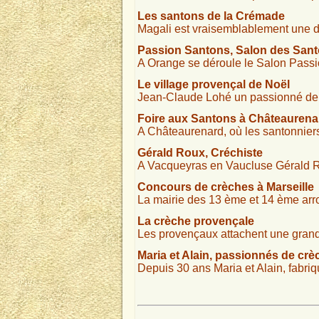
Les santons de la Crémade
Magali est vraisemblablement une de
Passion Santons, Salon des Sant
A Orange se déroule le Salon Passi
Le village provençal de Noël
Jean-Claude Lohé un passionné de cr
Foire aux Santons à Châteaurena
A Châteaurenard, où les santonniers
Gérald Roux, Créchiste
A Vacqueyras en Vaucluse Gérald Ro
Concours de crèches à Marseille
La mairie des 13 ème et 14 ème arr
La crèche provençale
Les provençaux attachent une grande
Maria et Alain, passionnés de crè
Depuis 30 ans Maria et Alain, fabri