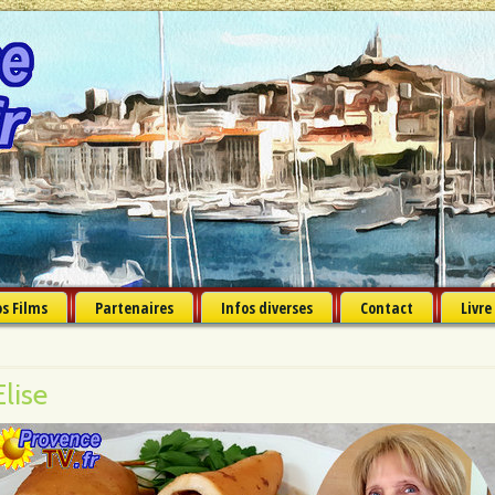
s Films
Partenaires
Infos diverses
Contact
Livre
Elise