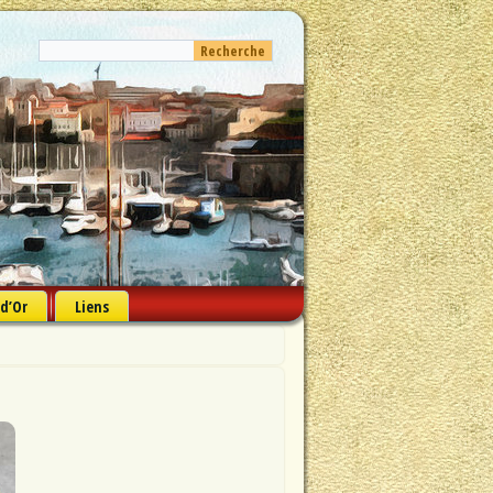
 d’Or
Liens