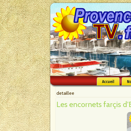
Accueil
No
detaillee
Les encornets farçis d’