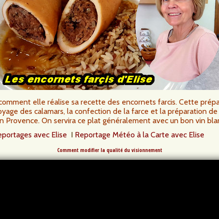
, comment elle réalise sa recette des encornets farcis. Cette pré
oyage des calamars, la confection de la farce et la préparation de
n Provence. On servira ce plat généralement avec un bon vin bla
eportages avec Elise
I
Reportage Météo à la Carte avec Elise
Comment modifier la qualité du visionnement