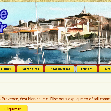
s Films
Partenaires
Infos diverses
Contact
Livre
en Provence, c’est bien celle ci. Elise nous explique en détail comme
F –
Cliquez ici