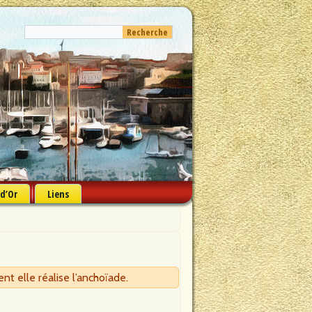
 d’Or
Liens
nt elle réalise l’anchoïade.