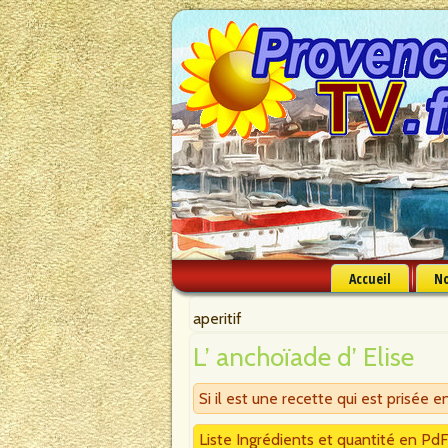
Accueil
No
aperitif
L’ anchoïade d’ Elise
Si il est une recette qui est prisée 
Liste Ingrédients et quantité en Pd