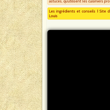
astuces, qu’utilisent les cuisiniers pr
Les ingrédients et conseils
I
Site d
Louis