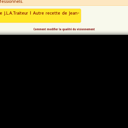
ofessionnels.
e J.L.A.Traiteur
I
Autre recette de Jean-
Comment modifier la qualité du visionnement