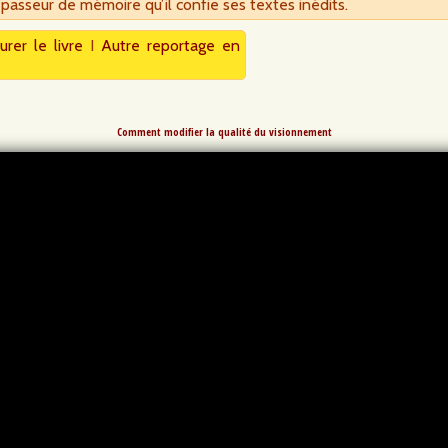
e passeur de mémoire qu’il confie ses textes inédits.
urer le livre
I
Autre reportage en
Comment modifier la qualité du visionnement