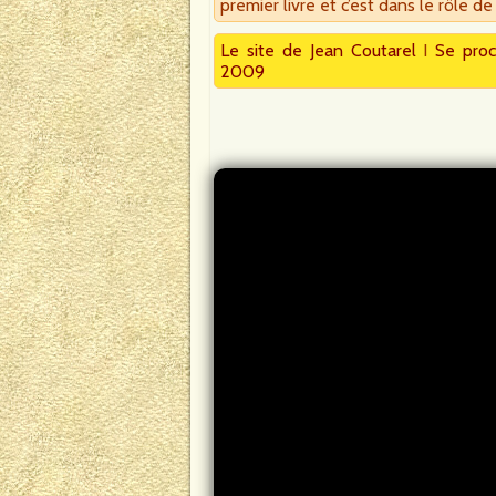
premier livre et c’est dans le rôle d
Le site de Jean Coutarel
I
Se proc
2009