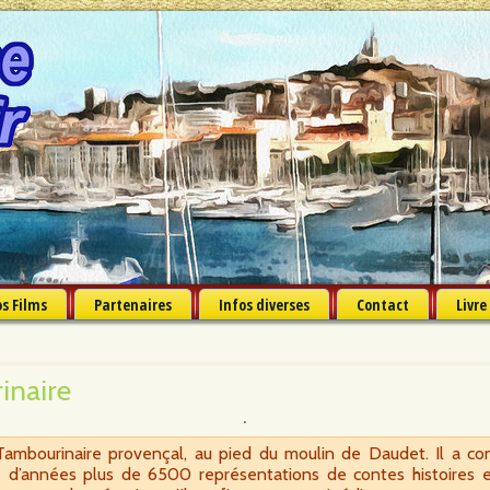
s Films
Partenaires
Infos diverses
Contact
Livre
inaire
Tambourinaire provençal, au pied du moulin de Daudet. Il a co
 d’années plus de 6500 représentations de contes histoires e