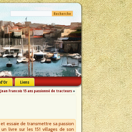
 d’Or
Liens
Jean Francois 15 ans passionné de tracteurs
»
 et essaie de transmettre sa passion
 un livre sur les 151 villages de son