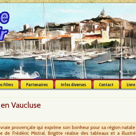
s Films
Partenaires
Infos diverses
Contact
Livre
e en Vaucluse
e vraie provençale qui exprime son bonheur pour sa région natale
 de Frédéric Mistral, Brigitte réalise des tableaux et a illustré