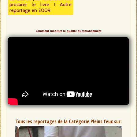
procurer le livre
I
Autre
reportage en 2009
Comment modifier la qualité du visionnement
Tous les reportages de la Catégorie Pleins feux sur: