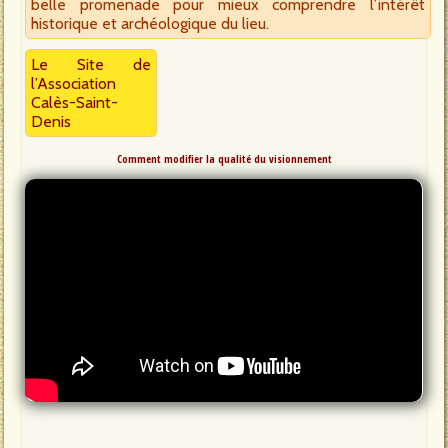
belle promenade pour mieux comprendre l’intérêt
historique et archéologique du lieu.
Le Site de
l’Association
Calès-Saint-
Denis
Comment modifier la qualité du visionnement