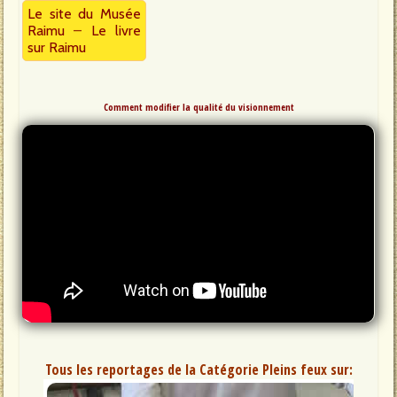
Le site du Musée
Raimu
–
Le livre
sur Raimu
Comment modifier la qualité du visionnement
Tous les reportages de la Catégorie Pleins feux sur: