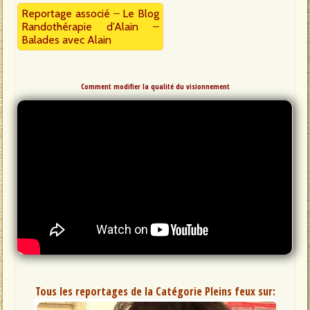
Reportage associé
–
Le Blog
Randothérapie d’Alain
–
Balades avec Alain
Comment modifier la qualité du visionnement
Tous les reportages de la Catégorie Pleins feux sur: