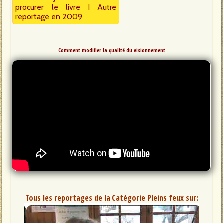
procurer le livre
I
Autre
reportage en 2009
Comment modifier la qualité du visionnement
Tous les reportages de la Catégorie Pleins feux sur: