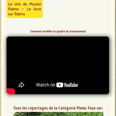
Le site du Musée
Raimu
–
Le livre
sur Raimu
Comment modifier la qualité du visionnement
Tous les reportages de la Catégorie Pleins feux sur: