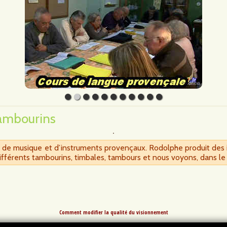
tambourins
é de musique et d’instruments provençaux. Rodolphe produit des 
fférents tambourins, timbales, tambours et nous voyons, dans le d
Comment modifier la qualité du visionnement