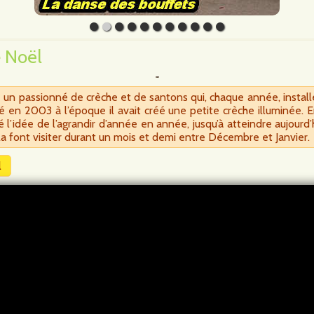
e Noël
n passionné de crèche et de santons qui, chaque année, installe 
 en 2003 à l’époque il avait créé une petite crèche illuminée
né l’idée de l’agrandir d’année en année, jusqu’à atteindre aujourd
la font visiter durant un mois et demi entre Décembre et Janvier.
l