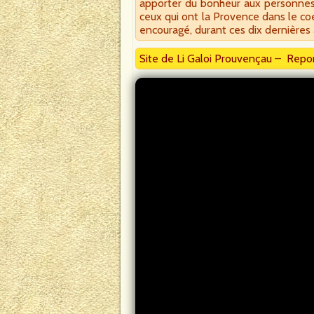
apporter du bonheur aux personnes q
ceux qui ont la Provence dans le coe
encouragé, durant ces dix dernières
Site de Li Galoi Prouvençau
–
Repor