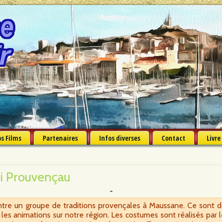
s Films
Partenaires
Infos diverses
Contact
Livre
oi Prouvençau
contre un groupe de traditions provençales à Maussane. Ce sont 
 les animations sur notre région. Les costumes sont réalisés par 