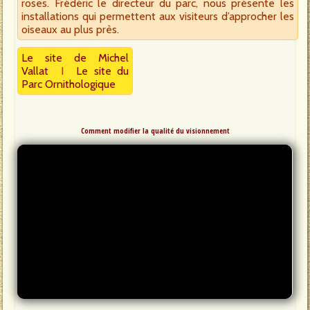
roses. Frédéric le directeur du parc, nous présente les
installations qui permettent aux visiteurs d’approcher les
oiseaux au plus près.
Le site de Michel
Vallat
I
Le site du
Parc Ornithologique
Comment modifier la qualité du visionnement