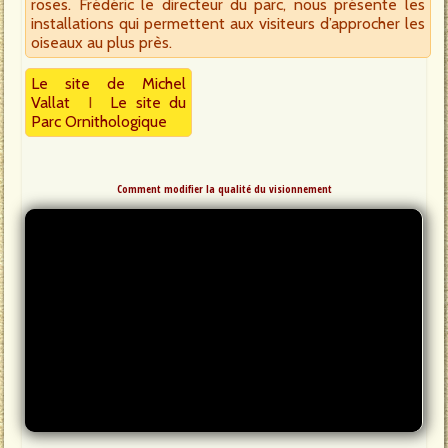
roses. Frédéric le directeur du parc, nous présente les
installations qui permettent aux visiteurs d’approcher les
oiseaux au plus près.
Le site de Michel
Vallat
I
Le site du
Parc Ornithologique
Comment modifier la qualité du visionnement