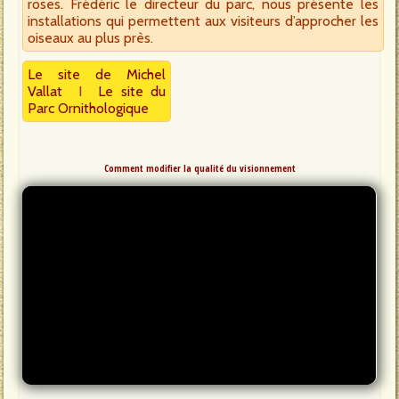
roses. Frédéric le directeur du parc, nous présente les
installations qui permettent aux visiteurs d’approcher les
oiseaux au plus près.
Le site de Michel
Vallat
I
Le site du
Parc Ornithologique
Comment modifier la qualité du visionnement