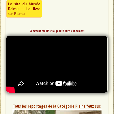
Le site du Musée
Raimu
–
Le livre
sur Raimu
Comment modifier la qualité du visionnement
Tous les reportages de la Catégorie Pleins feux sur: