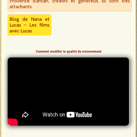
Provence d’antan, créatifs et généreux, ils sont très
attachants.
Blog de Nana et
Lucas
–
Les films
avec Lucas
Comment modifier la qualité du visionnement