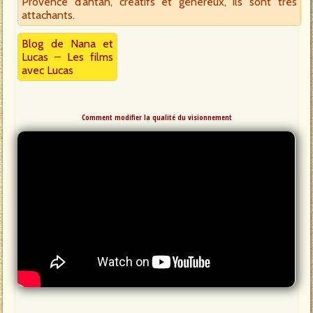
Provence d’antan, créatifs et généreux, ils sont très
attachants.
Blog de Nana et
Lucas
–
Les films
avec Lucas
Comment modifier la qualité du visionnement