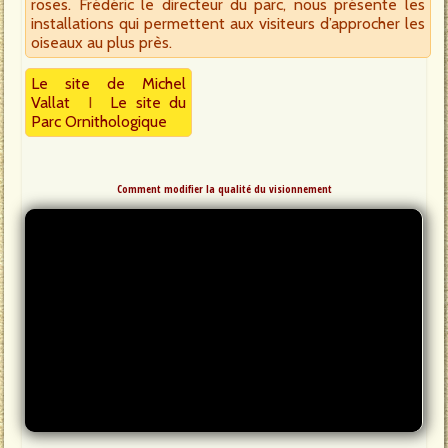
roses. Frédéric le directeur du parc, nous présente les
installations qui permettent aux visiteurs d’approcher les
oiseaux au plus près.
Le site de Michel
Vallat
I
Le site du
Parc Ornithologique
Comment modifier la qualité du visionnement