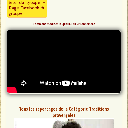
Site du groupe
–
Page Facebook du
groupe
Comment modifier la qualité du visionnement
Tous les reportages de la Catégorie Traditions
provençales