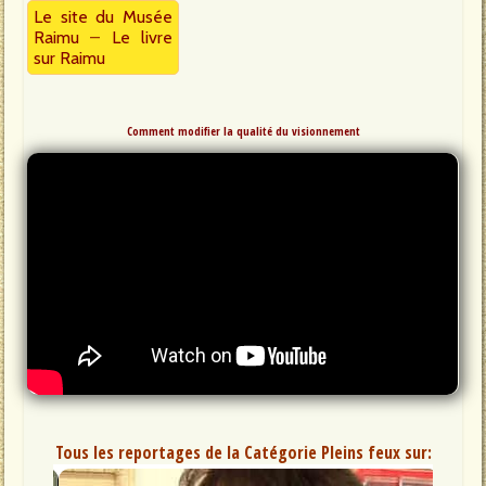
Le site du Musée
Raimu
–
Le livre
sur Raimu
Comment modifier la qualité du visionnement
Tous les reportages de la Catégorie Pleins feux sur: