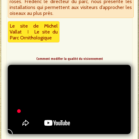
roses. Frédéric le directeur du parc, nous présente les
installations qui permettent aux visiteurs d’approcher les
oiseaux au plus près.
Le site de Michel
Vallat
I
Le site du
Parc Ornithologique
Comment modifier la qualité du visionnement