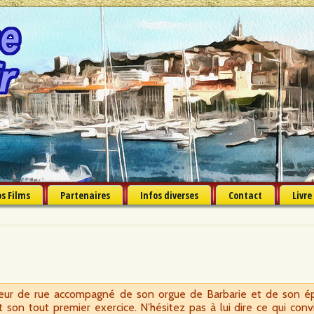
s Films
Partenaires
Infos diverses
Contact
Livre
teur de rue accompagné de son orgue de Barbarie et de son ép
st son tout premier exercice. N’hésitez pas à lui dire ce qui con