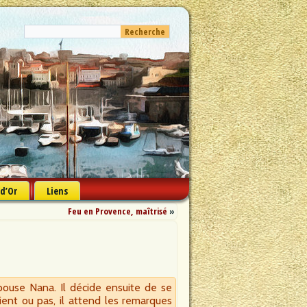
 d’Or
Liens
Feu en Provence, maîtrisé
»
ouse Nana. Il décide ensuite de se
vient ou pas, il attend les remarques