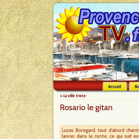
Accueil
No
«
La ville triste
Rosario le gitan
Lucas Boregard, tout d’abord chan
lancer dans le conte, ce qui suit e