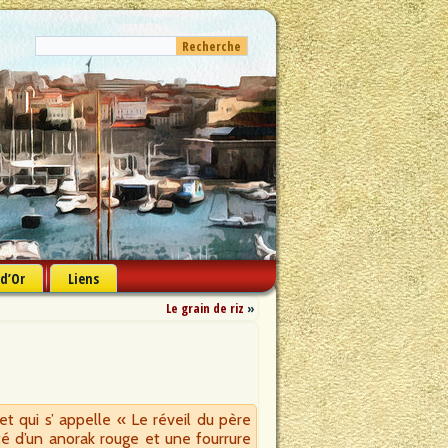
 d’Or
Liens
Le grain de riz
»
et qui s’ appelle « Le réveil du père
oté d’un anorak rouge et une fourrure