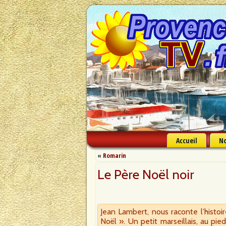
Accueil
No
«
Romarin
Le Père Noël noir
Jean Lambert, nous raconte l’histoir
Noël ». Un petit marseillais, au pi