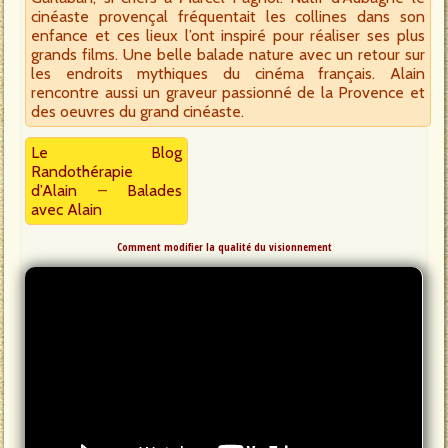
cinéaste provençal fréquentait les collines dans son
enfance et ces lieux l’ont inspiré pour réaliser ses plus
grands films. Une belle balade nature avec un retour sur
les endroits mythiques du cinéma français. Alain
rencontre aussi un graveur passionné de la Provence et
des oeuvres du grand cinéaste.
Le Blog
Randothérapie
d’Alain
–
Balades
avec Alain
Comment modifier la qualité du visionnement