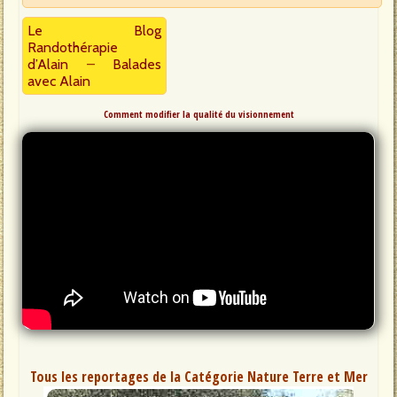
Le Blog
Randothérapie
d’Alain
–
Balades
avec Alain
Comment modifier la qualité du visionnement
Tous les reportages de la Catégorie Nature Terre et Mer