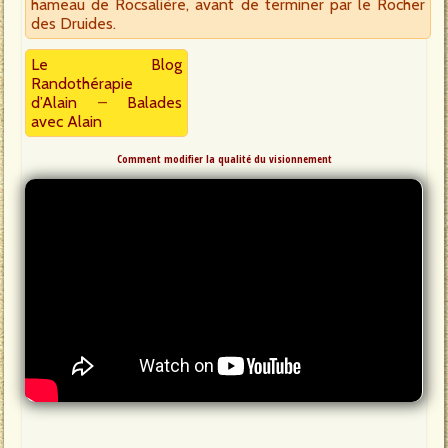
hameau de Rocsalière, avant de terminer par le Rocher
des Druides.
Le Blog
Randothérapie
d’Alain
–
Balades
avec Alain
Comment modifier la qualité du visionnement