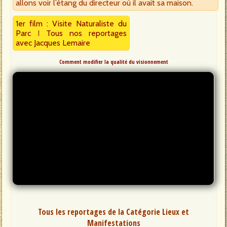
allons voir l’étang du directeur où il avait sa maison.
1er film : Visite Naturaliste du
Parc
I
Tous nos reportages
avec Jacques Lemaire
Comment modifier la qualité du visionnement
Tous les reportages de la Catégorie Lieux et
Manifestations