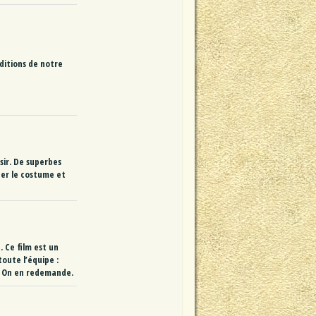
ditions de notre
sir. De superbes
uer le costume et
. Ce film est un
oute l’équipe :
é. On en redemande.