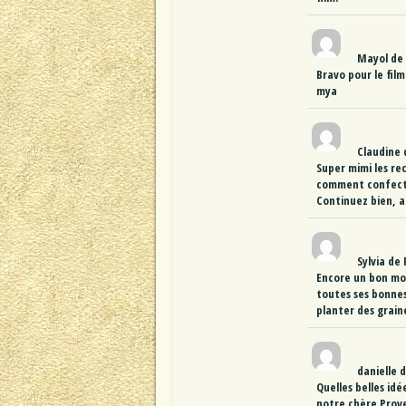
Mayol
de
Bravo pour le fil
mya
Claudine
Super mimi les rec
comment confect
Continuez bien, a
Sylvia
de
Encore un bon mo
toutes ses bonnes
planter des graine
danielle 
Quelles belles id
notre chère Prov