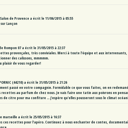
Salon de Provence
a écrit le
11/06/2015
à
05:55
m sur Lançon
de
Rompon 07
a écrit le
31/05/2015
à
22:37
ettes provençales, très conviviales. Merci à toute l'équipe et aux intervenants, j
ionner des calissons, mmmmm.
u plaisir de vous regarder!
PORNIC (44210)
a écrit le
31/05/2015
à
21:26
ment passé en votre compagnie. Formidable ce que vous faites, on en redemand
 recettes au parfum de chez nous. Je vais faire une tatin aux poivrons en pensan
s de citre pour ma confiture ... j'espère qu'elles pousseront sous le climat océan
de marseille
a écrit le
25/05/2015
à
16:37
ées ces recettes pour l'apéro. Continuez à nous enchanter de contes, documentai
ence