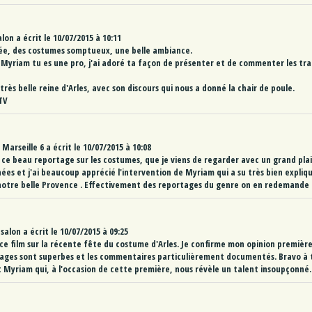
alon
a écrit le
10/07/2015
à
10:11
ée, des costumes somptueux, une belle ambiance.
 Myriam tu es une pro, j'ai adoré ta façon de présenter et de commenter les tra
rès belle reine d'Arles, avec son discours qui nous a donné la chair de poule.
TV
Marseille 6
a écrit le
10/07/2015
à
10:08
r ce beau reportage sur les costumes, que je viens de regarder avec un grand plai
ées et j'ai beaucoup apprécié l'intervention de Myriam qui a su très bien expliq
 notre belle Provence . Effectivement des reportages du genre on en redemande
salon
a écrit le
10/07/2015
à
09:25
 ce film sur la récente fête du costume d'Arles. Je confirme mon opinion première
images sont superbes et les commentaires particulièrement documentés. Bravo à t
et Myriam qui, à l'occasion de cette première, nous révèle un talent insoupçonn