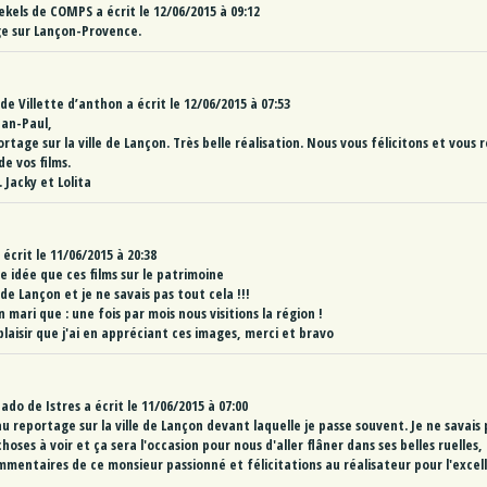
ekels
de
COMPS
a écrit le
12/06/2015
à
09:12
e sur Lançon-Provence.
de
Villette d’anthon
a écrit le
12/06/2015
à
07:53
ean-Paul,
rtage sur la ville de Lançon. Très belle réalisation. Nous vous félicitons et vous
e vos films.
 Jacky et Lolita
 écrit le
11/06/2015
à
20:38
 idée que ces films sur le patrimoine
 de Lançon et je ne savais pas tout cela !!!
n mari que : une fois par mois nous visitions la région !
plaisir que j'ai en appréciant ces images, merci et bravo
Mado
de
Istres
a écrit le
11/06/2015
à
07:00
 reportage sur la ville de Lançon devant laquelle je passe souvent. Je ne savais p
hoses à voir et ça sera l'occasion pour nous d'aller flâner dans ses belles ruelle
mmentaires de ce monsieur passionné et félicitations au réalisateur pour l'excel