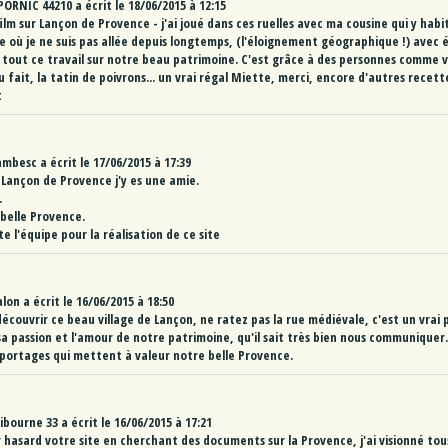
PORNIC 44210
a écrit le
18/06/2015
à
12:15
lm sur Lançon de Provence - j'ai joué dans ces ruelles avec ma cousine qui y habit
ge où je ne suis pas allée depuis longtemps, (l'éloignement géographique !) avec
 tout ce travail sur notre beau patrimoine. C'est grâce à des personnes comme v
Au fait, la tatin de poivrons... un vrai régal Miette, merci, encore d'autres rece
t
ambesc
a écrit le
17/06/2015
à
17:39
 Lançon de Provence j'y es une amie.
.
belle Provence.
te l'équipe pour la réalisation de ce site
alon
a écrit le
16/06/2015
à
18:50
découvrir ce beau village de Lançon, ne ratez pas la rue médiévale, c'est un vrai pe
sa passion et l'amour de notre patrimoine, qu'il sait très bien nous communiquer
portages qui mettent à valeur notre belle Provence.
libourne 33
a écrit le
16/06/2015
à
17:21
r hasard votre site en cherchant des documents sur la Provence, j'ai visionné to