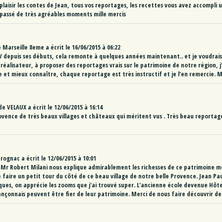
laisir les contes de Jean, tous vos reportages, les recettes vous avez accompli u
 passé de très agréables moments mille mercis
e
Marseille 8eme
a écrit le
16/06/2015
à
06:22
V depuis ses débuts, cela remonte à quelques années maintenant.. et je voudrais 
réalisateur, à proposer des reportages vrais sur le patrimoine de notre région, j
 et mieux connaître, chaque reportage est très instructif et je l'en remercie. 
de
VELAUX
a écrit le
12/06/2015
à
16:14
vence de très beaux villages et châteaux qui méritent vus . Très beau reportage 
rognac
a écrit le
12/06/2015
à
10:01
Mr Robert Milani nous explique admirablement les richesses de ce patrimoine m
 faire un petit tour du côté de ce beau village de notre belle Provence. Jean Pau
ues, on apprécie les zooms que j'ai trouvé super. L'ancienne école devenue Hôtel
ançonnais peuvent être fier de leur patrimoine. Merci de nous faire découvrir de t