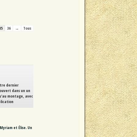
35
36
→
Tous
tre dernier
couvert dans un un
squ'au montage, avec
lication
Myriam et Élise. Un