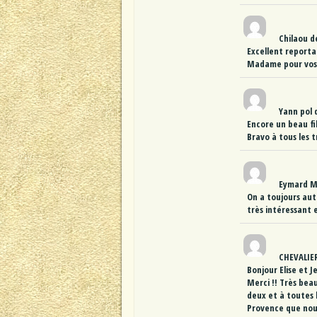
Chilaou
d
Excellent reporta
Madame pour vos c
Yann pol
Encore un beau fi
Bravo à tous les t
Eymard 
On a toujours auta
très intéressant e
CHEVALIE
Bonjour Elise et J
Merci !! Très bea
deux et à toutes l
Provence que nous