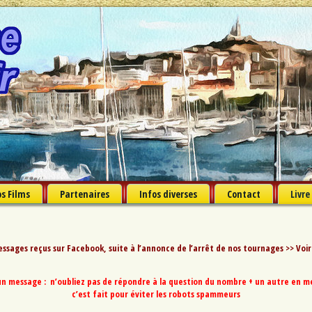
s Films
Partenaires
Infos diverses
Contact
Livre
ssages reçus sur Facebook, suite à l’annonce de l’arrêt de nos tournages >>
Voir
n message : n’oubliez pas de répondre à la question du nombre + un autre en met
c’est fait pour éviter les robots spammeurs