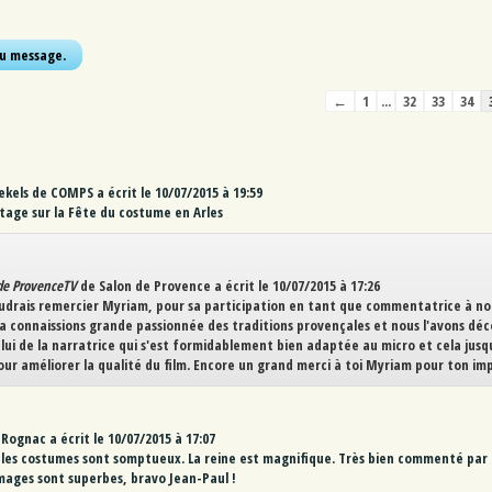
Navigation
←
1
...
32
33
34
dans
la
liste
du
ekels
de
COMPS
a écrit le
10/07/2015
à
19:59
livre
age sur la Fête du costume en Arles
d’or
de ProvenceTV
de
Salon de Provence
a écrit le
10/07/2015
à
17:26
udrais remercier Myriam, pour sa participation en tant que commentatrice à no
a connaissions grande passionnée des traditions provençales et nous l'avons dé
elui de la narratrice qui s'est formidablement bien adaptée au micro et cela ju
our améliorer la qualité du film. Encore un grand merci à toi Myriam pour ton imp
Rognac
a écrit le
10/07/2015
à
17:07
les costumes sont somptueux. La reine est magnifique. Très bien commenté par 
 images sont superbes, bravo Jean-Paul !