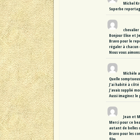
Michel Kr
Superbe reportag
chevalier
Bonjour Elise et J
Bravo pour le repo
régaler à chacun d
Nous vous aimons.
Michèle
a
Quelle somptueuse
J'ai habité à côté
J'avais supplié mo
Aussi imaginez le 
Jean et 
Merci pour ce beau
autant de belles c
Bravo pour les co
film.