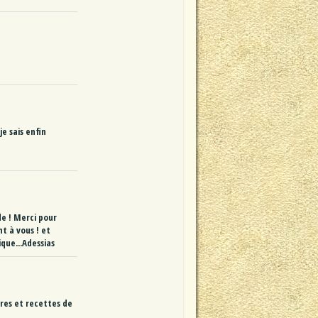
e sais enfin
e ! Merci pour
t à vous ! et
ique...Adessias
res et recettes de