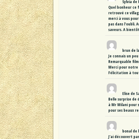
Sylvia
de
Quel bonheur ce fi
retrouvé ce villa
merci à vous pour
pas dans l'oubli. 
saveurs. A bientô
brun
de
l
Je connais un peu
Remarquable film
Merci pour notre 
Félicitation à tou
Elise
de
S
Belle surprise de 
à Mr Milani pour 
pour ses beaux re
bonal
de
J'ai découvert pa