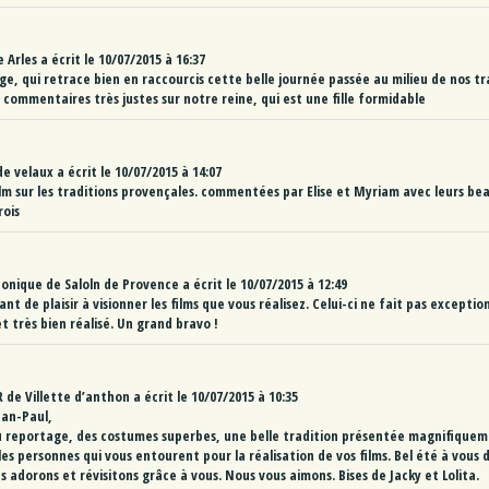
e
Arles
a écrit le
10/07/2015
à
16:37
ge, qui retrace bien en raccourcis cette belle journée passée au milieu de nos tra
ommentaires très justes sur notre reine, qui est une fille formidable
de
velaux
a écrit le
10/07/2015
à
14:07
lm sur les traditions provençales. commentées par Elise et Myriam avec leurs be
rois
Monique
de
Saloln de Provence
a écrit le
10/07/2015
à
12:49
nt de plaisir à visionner les films que vous réalisez. Celui-ci ne fait pas exception
t très bien réalisé. Un grand bravo !
R
de
Villette d’anthon
a écrit le
10/07/2015
à
10:35
ean-Paul,
u reportage, des costumes superbes, une belle tradition présentée magnifiquem
es personnes qui vous entourent pour la réalisation de vos films. Bel été à vous 
 adorons et révisitons grâce à vous. Nous vous aimons. Bises de Jacky et Lolita.