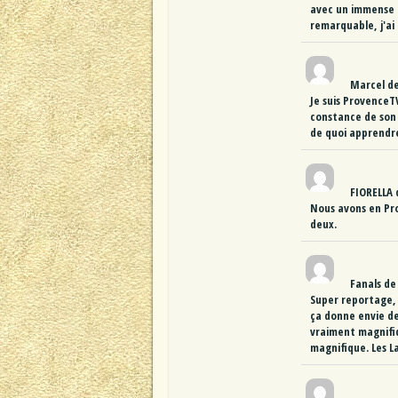
avec un immense p
remarquable, j'ai
Marcel
d
Je suis ProvenceT
constance de son 
de quoi apprendre
FIORELLA
Nous avons en Pro
deux.
Fanals
de
Super reportage, 
ça donne envie de
vraiment magnifiq
magnifique. Les L