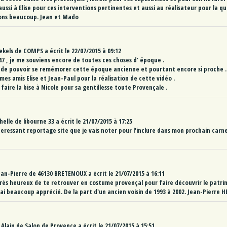
ssi à Elise pour ces interventions pertinentes et aussi au réalisateur pour la qua
ons beaucoup. Jean et Mado
ekels
de
COMPS
a écrit le
22/07/2015
à
09:12
47 , je me souviens encore de toutes ces choses d' époque .
 de pouvoir se remémorer cette époque ancienne et pourtant encore si proche .
es amis Elise et Jean-Paul pour la réalisation de cette vidéo .
aire la bise à Nicole pour sa gentillesse toute Provençale .
helle
de
libourne 33
a écrit le
21/07/2015
à
17:25
teressant reportage site que je vais noter pour l'inclure dans mon prochain car
ean-Pierre
de
46130 BRETENOUX
a écrit le
21/07/2015
à
16:11
Très heureux de te retrouver en costume provençal pour faire découvrir le patr
'ai beaucoup apprécié. De la part d'un ancien voisin de 1993 à 2002. Jean-Pierre 
 Alain
de
Salon de Provence
a écrit le
21/07/2015
à
15:51