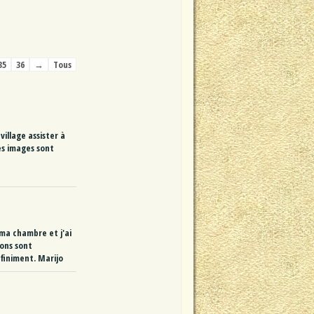
35
36
→
Tous
village assister à
es images sont
 ma chambre et j'ai
ions sont
nfiniment. Marijo