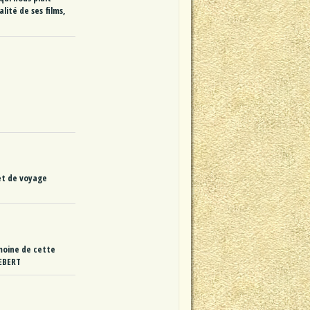
lité de ses films,
net de voyage
imoine de cette
HEBERT