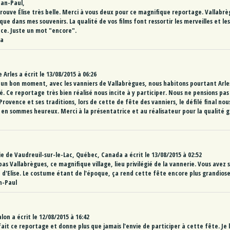
ean-Paul,
trouve Élise très belle. Merci à vous deux pour ce magnifique reportage. Vallabr
ue dans mes souvenirs. La qualité de vos films font ressortir les merveilles et les
nce. Juste un mot "encore".
ta
e
Arles
a écrit le
13/08/2015
à
06:26
un bon moment, avec les vanniers de Vallabrègues, nous habitons pourtant Arles
. Ce reportage très bien réalisé nous incite à y participer. Nous ne pensions pas
Provence et ses traditions, lors de cette de fête des vanniers, le défilé final nou
 en sommes heureux. Merci à la présentatrice et au réalisateur pour la qualité g
ie
de
Vaudreuil-sur-le-Lac, Québec, Canada
a écrit le
13/08/2015
à
02:52
pas Vallabrègues, ce magnifique village, lieu privilégié de la vannerie. Vous avez
 d'Elise. Le costume étant de l'époque, ça rend cette fête encore plus grandiose
n-Paul
alon
a écrit le
12/08/2015
à
16:42
rfait ce reportage et donne plus que jamais l'envie de participer à cette fête. Je 