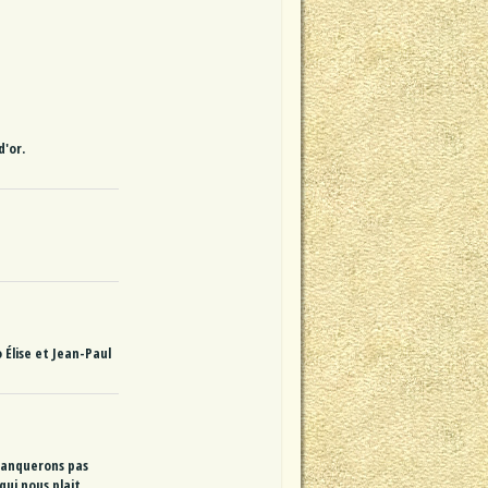
d'or.
 Élise et Jean-Paul
 manquerons pas
qui nous plait