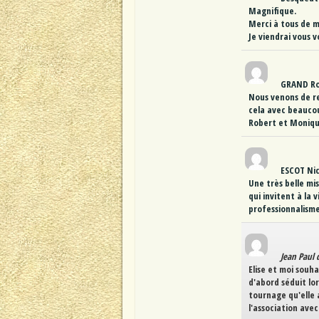
Magnifique.
Merci à tous de m
Je viendrai vous vo
GRAND Ro
Nous venons de re
cela avec beaucou
Robert et Moniq
ESCOT Ni
Une très belle mi
qui invitent à la 
professionnalisme
Jean Paul 
Elise et moi souha
d'abord séduit lo
tournage qu'elle 
l'association avec