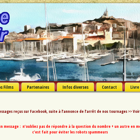
s Films
Partenaires
Infos diverses
Contact
Livre
ssages reçus sur Facebook, suite à l’annonce de l’arrêt de nos tournages >>
Voir
n message : n’oubliez pas de répondre à la question du nombre + un autre en met
c’est fait pour éviter les robots spammeurs