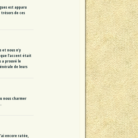
ègues est apparu
 trésors de ces
 et nous n'y
 que l'accent était
s a prouvé le
énérale de leurs
 su nous charmer
.
l'ai encore ratée,