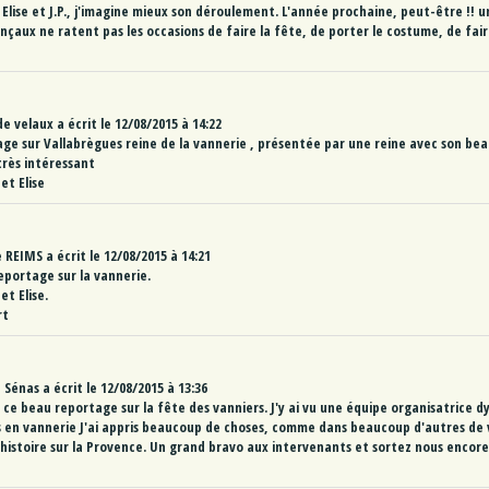
Elise et J.P., j'imagine mieux son déroulement. L'année prochaine, peut-être !! u
ençaux ne ratent pas les occasions de faire la fête, de porter le costume, de fai
de
velaux
a écrit le
12/08/2015
à
14:22
ge sur Vallabrègues reine de la vannerie , présentée par une reine avec son b
très intéressant
et Elise
e
REIMS
a écrit le
12/08/2015
à
14:21
eportage sur la vannerie.
et Elise.
rt
e
Sénas
a écrit le
12/08/2015
à
13:36
 ce beau reportage sur la fête des vanniers. J'y ai vu une équipe organisatrice 
ns en vannerie J'ai appris beaucoup de choses, comme dans beaucoup d'autres de v
 d'histoire sur la Provence. Un grand bravo aux intervenants et sortez nous encor