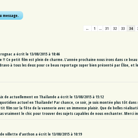
Navigation
←
1
...
31
32
33
34
dans
la
liste
du
rognac
a écrit le
13/08/2015
à
18:46
livre
e !! Ce petit film est plein de charme. L'année prochaine nous irons dans ce beau 
d’or
 Bravo à tous les deux pour ce beau reportage super bien présenté par Élise, et l
Aix
de
actuellement en Thaïlande
a écrit le
13/08/2015
à
15:12
 quotidien actuel en Thaïlande! Par chance, ce soir, je suis montée plus tôt dans
tit film sur la fête de la vannerie avec un immense plaisir. Que de belles réalisat
 as vraiment le chic pour trouver des sujets capables de nous enchanter. Merci i
de
villette d’anthon
a écrit le
13/08/2015
à
10:19