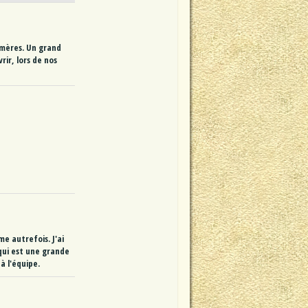
'mères. Un grand
ir, lors de nos
e autrefois. J'ai
qui est une grande
à l'équipe.