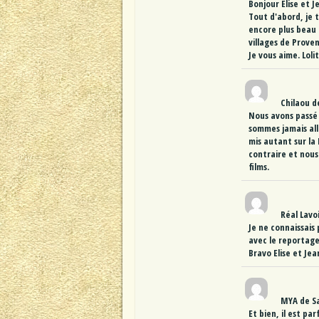
Bonjour Elise et J
Tout d'abord, je 
encore plus beau q
villages de Prove
Je vous aime. Loli
Chilaou
d
Nous avons passé 
sommes jamais allé
mis autant sur la 
contraire et nous
films.
Réal Lavo
Je ne connaissais 
avec le reportage
Bravo Elise et Jea
MYA
de
S
Et bien, il est pa