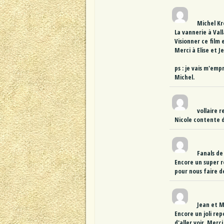
Michel Kr
La vannerie à Vall
Visionner ce film 
Merci à Elise et J
ps : je vais m'emp
Michel.
vollaire 
Nicole contente d
Fanals
de
Encore un super r
pour nous faire d
Jean et 
Encore un joli re
d'aller voir. Merc