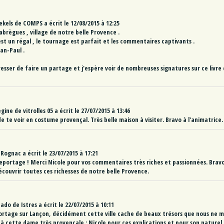
ekels
de
COMPS
a écrit le
12/08/2015
à
12:25
abrègues , village de notre belle Provence .
est un régal , le tournage est parfait et les commentaires captivants .
ean-Paul .
resser de faire un partage et j'espère voir de nombreuses signatures sur ce livre 
regine
de
vitrolles 05
a écrit le
27/07/2015
à
13:46
e te voir en costume provençal. Très belle maison à visiter. Bravo à l'animatrice.
Rognac
a écrit le
23/07/2015
à
17:21
eportage ! Merci Nicole pour vos commentaires très riches et passionnées. Bravo
écouvrir toutes ces richesses de notre belle Provence.
Mado
de
Istres
a écrit le
22/07/2015
à
10:11
portage sur Lançon, décidément cette ville cache de beaux trésors que nous ne
i à cette dame très provençale ; Nicole pour ces explications et pour son naturel 