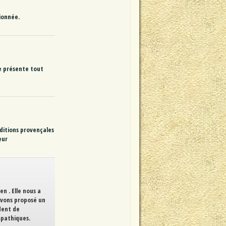
ionnée.
se présente tout
aditions provençales
eur
en . Elle nous a
 avons proposé un
dent de
ympathiques.