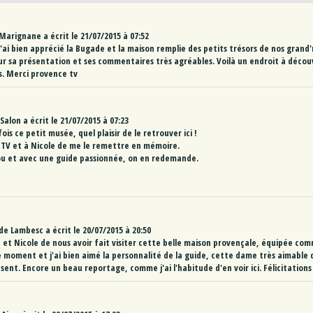
Marignane
a écrit le
21/07/2015
à
07:52
'ai bien apprécié la Bugade et la maison remplie des petits trésors de nos grand
ur sa présentation et ses commentaires très agréables. Voilà un endroit à découvr
s. Merci provence tv
Salon
a écrit le
21/07/2015
à
07:23
 fois ce petit musée, quel plaisir de le retrouver ici !
 TV et à Nicole de me le remettre en mémoire.
jou et avec une guide passionnée, on en redemande.
de
Lambesc
a écrit le
20/07/2015
à
20:50
e et Nicole de nous avoir fait visiter cette belle maison provençale, équipée comm
 moment et j'ai bien aimé la personnalité de la guide, cette dame très aimable 
sent. Encore un beau reportage, comme j'ai l'habitude d'en voir ici. Félicitations 