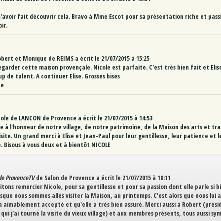
'avoir fait découvrir cela. Bravo à Mme Escot pour sa présentation riche et pass
ir.
bert et Monique
de
REIMS
a écrit le
21/07/2015
à
15:25
garder cette maison provençale. Nicole est parfaite. C'est très bien fait et Eli
p de talent. A continuer Elise. Grosses bises
ue
cole
de
LANCON de Provence
a écrit le
21/07/2015
à
14:53
se à l'honneur de notre village, de notre patrimoine, de la Maison des arts et tr
visite. Un grand merci à Elise et Jean-Paul pour leur gentillesse, leur patience et l
. Bisous à vous deux et à bientôt NICOLE
de ProvenceTV
de
Salon de Provence
a écrit le
21/07/2015
à
10:11
itons remercier Nicole, pour sa gentillesse et pour sa passion dont elle parle si bi
rsque nous sommes allés visiter la Maison, au printemps. C'est alors que nous lui
a aimablement accepté et qu'elle a très bien assuré. Merci aussi à Robert (prési
 qui j'ai tourné la visite du vieux village) et aux membres présents, tous aussi s