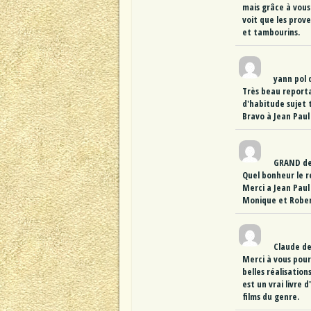
mais grâce à vous 
voit que les prov
et tambourins.
yann pol
Très beau reporta
d'habitude sujet 
Bravo à Jean Paul 
GRAND
d
Quel bonheur le r
Merci a Jean Paul 
Monique et Robe
Claude
d
Merci à vous pour
belles réalisatio
est un vrai livre
films du genre.