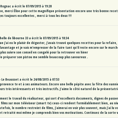
Rognac
a écrit le
07/09/2015
à
19:28
pe, merci Élise pour cette magnifique présentation encore une très bonne recet
es toujours excellentes , merci à tous les deux !!!
helle
de
libourne 33
a écrit le
07/09/2015
à
18:34
e j'ai eu le plaisir de déguster, j'avais trouvé quelques recettes pour la refaire,
davantage et je vais m'empresser de la faire tant qu'il reste encore sur le march
plus suivre son conseil en congelé pour la retrouver en hiver
de préparer son pistou me semble beaucoup plus savoureux .
e
Le Beausset
a écrit le
24/08/2015
à
07:53
provence tv et à ses animateurs. Encore une belle pépite avec la fête des vannie
rs très intéressants et très instructifs. J'aime le côté naturel de la présentatri
ment le travail du réalisateur, qui sort d'excellents documents, dignes de passer
os films sur mon téléviseur (smart tv) ceux-ci rendent formidablement bien, au niv
tefois, le nombre restreint de films, j'aimerai en voir plus souvent, mais j'ai lu 
t retraité moi même je comprends bien vos motivations. Continuez de la sorte v