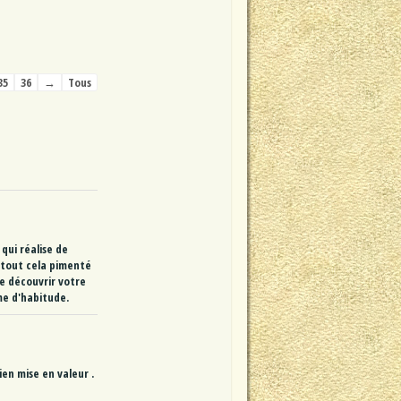
35
36
→
Tous
qui réalise de
t tout cela pimenté
de découvrir votre
me d'habitude.
en mise en valeur .