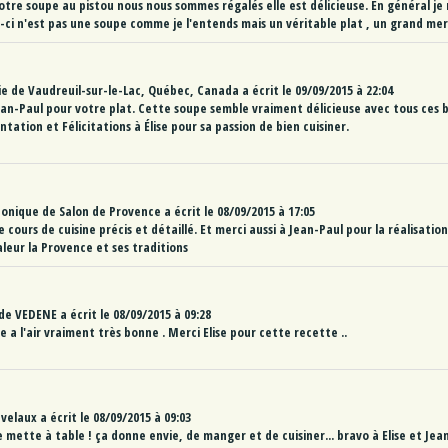
é votre soupe au pistou nous nous sommes régalés elle est délicieuse. En général je 
e-ci n'est pas une soupe comme je l'entends mais un véritable plat , un grand mer
ie
de
Vaudreuil-sur-le-Lac, Québec, Canada
a écrit le
09/09/2015
à
22:04
Jean-Paul pour votre plat. Cette soupe semble vraiment délicieuse avec tous ces 
ntation et Félicitations à Élise pour sa passion de bien cuisiner.
Monique
de
Salon de Provence
a écrit le
08/09/2015
à
17:05
e cours de cuisine précis et détaillé. Et merci aussi à Jean-Paul pour la réalisation
leur la Provence et ses traditions
de
VEDENE
a écrit le
08/09/2015
à
09:28
e a l'air vraiment très bonne . Merci Elise pour cette recette ..
velaux
a écrit le
08/09/2015
à
09:03
mette à table ! ça donne envie, de manger et de cuisiner... bravo à Elise et Jean