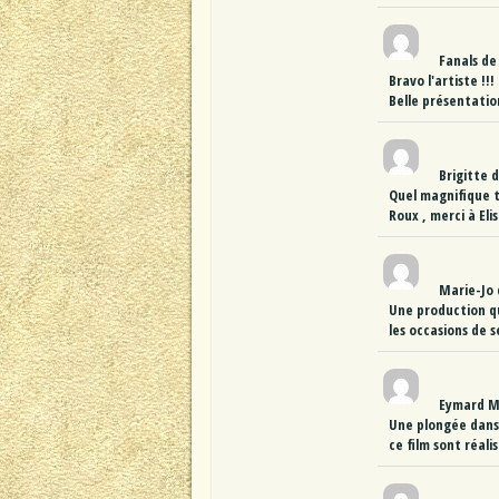
Fanals
de
Bravo l'artiste !!
Belle présentation
Brigitte
d
Quel magnifique t
Roux , merci à El
Marie-Jo
Une production qu
les occasions de s
Eymard 
Une plongée dans 
ce film sont réalis