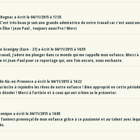
Rognac
a écrit le
04/11/2015
à
17:35
! C'est très beau je suis une grande admiratrice de votre travail car c'est aussi u
 Élise ! Jean Paul , toujours aussi Pro ! Merci
e
Gravigny (Eure - 27)
a écrit le
04/11/2015
à
14:59
ravail, j'adore me plonger dans ce monde qui me rappelle mon enfance. Merci à
ise et Jean-Paul pour ce reportage qui, une fois encore, nous enchante.
de
Aix-en-Provence
a écrit le
04/11/2015
à
14:22
i incite à rejoindre les rêves de notre enfance ! Bien approprié en cette périod
e désoler ! Merci à l'artiste et à ceux qui ont si bien su le présenter.
Monique
a écrit le
04/11/2015
à
14:05
l'univers provençal de mon enfance grâce à ce passionné et au talent avec lequ
és.