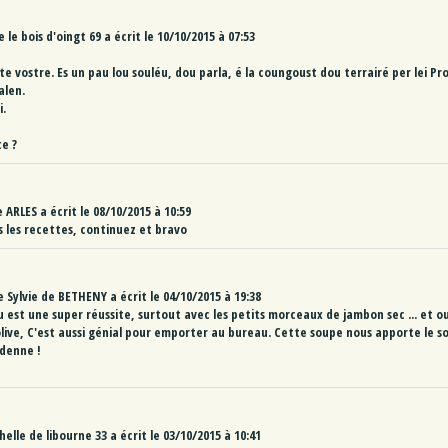
e
le bois d'oingt 69
a écrit le
10/10/2015
à
07:53
ite vostre. Es un pau lou souléu, dou parla, é la coungoust dou terrairé per lei 
alen.
i.
e ?
e
ARLES
a écrit le
08/10/2015
à
10:59
 les recettes, continuez et bravo
 Sylvie
de
BETHENY
a écrit le
04/10/2015
à
19:38
u est une super réussite, surtout avec les petits morceaux de jambon sec ... et 
'olive, C'est aussi génial pour emporter au bureau. Cette soupe nous apporte le so
denne !
helle
de
libourne 33
a écrit le
03/10/2015
à
10:41