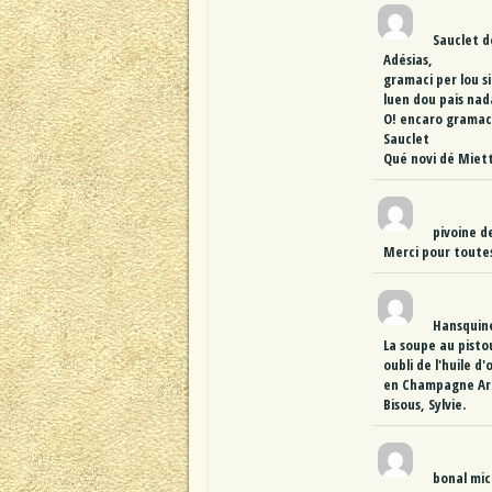
Sauclet
d
Adésias,
gramaci per lou s
luen dou pais nad
O! encaro gramac
Sauclet
Qué novi dé Miett
pivoine
d
Merci pour toutes
Hansquine
La soupe au pisto
oubli de l'huile d
en Champagne Ar
Bisous, Sylvie.
bonal mic