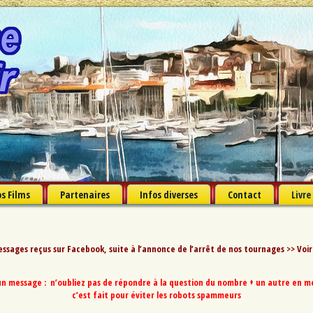
s Films
Partenaires
Infos diverses
Contact
Livre
ssages reçus sur Facebook, suite à l’annonce de l’arrêt de nos tournages >>
Voir
n message : n’oubliez pas de répondre à la question du nombre + un autre en met
c’est fait pour éviter les robots spammeurs