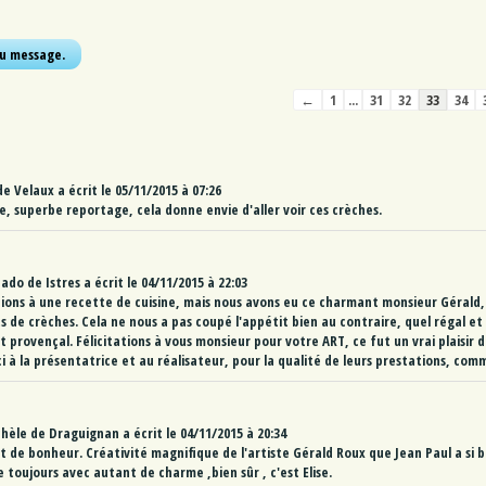
Navigation
←
1
...
31
32
33
34
dans
la
liste
du
de
Velaux
a écrit le
05/11/2015
à
07:26
livre
 superbe reportage, cela donne envie d'aller voir ces crèches.
d’or
Mado
de
Istres
a écrit le
04/11/2015
à
22:03
ons à une recette de cuisine, mais nous avons eu ce charmant monsieur Gérald, 
 de crèches. Cela ne nous a pas coupé l'appétit bien au contraire, quel régal e
 provençal. Félicitations à vous monsieur pour votre ART, ce fut un vrai plaisir 
ci à la présentatrice et au réalisateur, pour la qualité de leurs prestations, com
chèle
de
Draguignan
a écrit le
04/11/2015
à
20:34
de bonheur. Créativité magnifique de l'artiste Gérald Roux que Jean Paul a si bi
 toujours avec autant de charme ,bien sûr , c'est Elise.