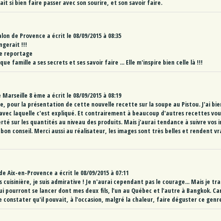
it si bien faire passer avec son sourire, et son savoir faire.
alon de Provence
a écrit le
08/09/2015
à
08:35
gerait !!!
ce reportage
ue famille a ses secrets et ses savoir faire ... Elle m'inspire bien celle là !!!
e
Marseille 8 ème
a écrit le
08/09/2015
à
08:19
ise, pour la présentation de cette nouvelle recette sur la soupe au Pistou. J'ai bi
 avec laquelle c'est expliqué. Et contrairement à beaucoup d'autres recettes vo
berté sur les quantités au niveau des produits. Mais j'aurai tendance à suivre vos 
bon conseil. Merci aussi au réalisateur, les images sont très belles et rendent vr
de
Aix-en-Provence
a écrit le
08/09/2015
à
07:11
s cuisinière, je suis admirative ! Je n'aurai cependant pas le courage... Mais je t
 pourront se lancer dont mes deux fils, l'un au Québec et l'autre à Bangkok. Car
de constater qu'il pouvait, à l'occasion, malgré la chaleur, faire déguster ce genre