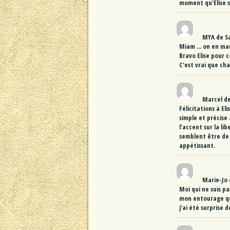
moment qu'Elise sa
MYA
de
S
Miam ... on en man
Bravo Elise pour 
C'est vrai que chaq
Marcel
d
Félicitations à El
simple et précise
l'accent sur la li
semblent être de 
appétissant.
Marie-Jo
Moi qui ne suis pa
mon entourage qui
j'ai été surprise 