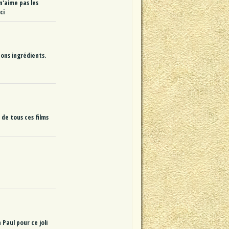
n'aime pas les
ci
bons ingrédients.
 de tous ces films
 Paul pour ce joli