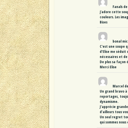
Fanals
de
j'adore cette sou
couleurs. Les imag
Bises
bonal mic
C'est une soupe qu
d'Elise me séduit 
nécessaires et de 
De plus sa façon 
Merci Elise
Marcel
d
Un grand bravo à 
reportages, toujou
dynamisme.
J'apprécie grande
d'ailleurs tous v
Un seul regret tou
qui sommes nous e