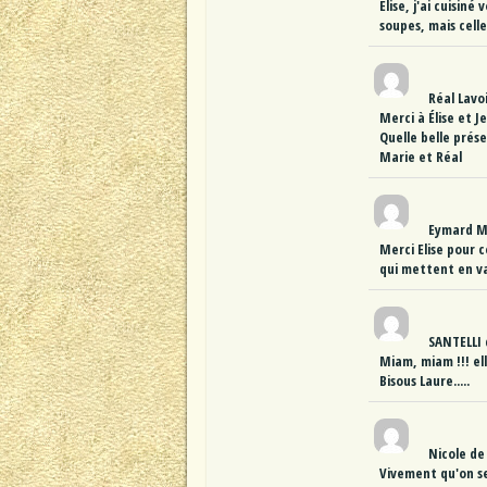
Elise, j'ai cuisin
soupes, mais cell
Réal Lavo
Merci à Élise et 
Quelle belle prése
Marie et Réal
Eymard 
Merci Elise pour c
qui mettent en va
SANTELLI
Miam, miam !!! ell
Bisous Laure.....
Nicole
de
Vivement qu'on se 