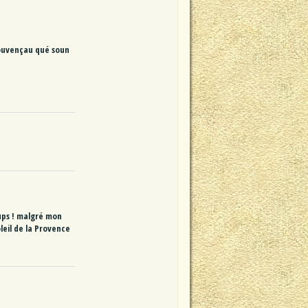
Prouvençau qué soun
oups ! malgré mon
leil de la Provence