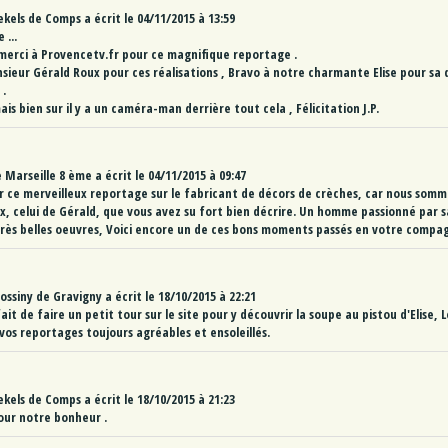
ekels
de
Comps
a écrit le
04/11/2015
à
13:59
 ...
 merci à Provencetv.fr pour ce magnifique reportage .
nsieur Gérald Roux pour ces réalisations , Bravo à notre charmante Elise pour sa 
 .
 mais bien sur il y a un caméra-man derrière tout cela , Félicitation J.P.
e
Marseille 8 ème
a écrit le
04/11/2015
à
09:47
r ce merveilleux reportage sur le fabricant de décors de crèches, car nous somm
, celui de Gérald, que vous avez su fort bien décrire. Un homme passionné par 
 très belles oeuvres, Voici encore un de ces bons moments passés en votre compag
Rossiny
de
Gravigny
a écrit le
18/10/2015
à
22:21
 fait de faire un petit tour sur le site pour y découvrir la soupe au pistou d'Elise,
 vos reportages toujours agréables et ensoleillés.
ekels
de
Comps
a écrit le
18/10/2015
à
21:23
our notre bonheur .