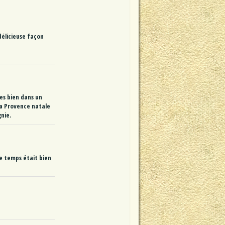
délicieuse façon
es bien dans un
sa Provence natale
nie.
 Le temps était bien