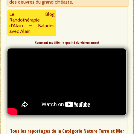
des oeuvres du grand cinéaste.
Le Blog
Randothérapie
d’Alain
–
Balades
avec Alain
Comment modifier la qualité du visionnement
Tous les reportages de la Catégorie Nature Terre et Mer