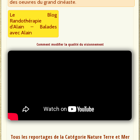
des oeuvres du grand cinéaste.
Le Blog
Randothérapie
d’Alain
–
Balades
avec Alain
Comment modifier la qualité du visionnement
Tous les reportages de la Catégorie Nature Terre et Mer