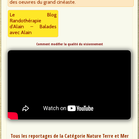
des oeuvres du grand cinéaste.
Le Blog
Randothérapie
d’Alain
–
Balades
avec Alain
Comment modifier la qualité du visionnement
Tous les reportages de la Catégorie Nature Terre et Mer