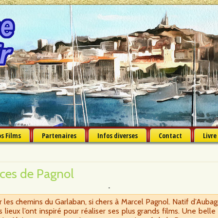
s Films
Partenaires
Infos diverses
Contact
Livre
aces de Pagnol
ir les chemins du Garlaban, si chers à Marcel Pagnol. Natif d’Auba
 lieux l’ont inspiré pour réaliser ses plus grands films. Une bell