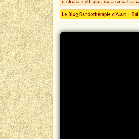
endroits mythiques du cinéma frança
Le Blog Randothérapie d’Alain
–
Bal