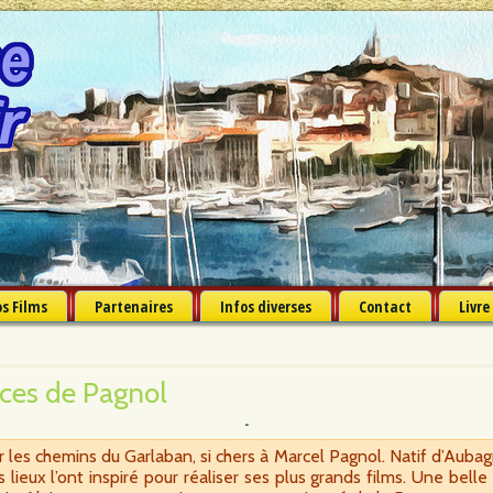
s Films
Partenaires
Infos diverses
Contact
Livre
aces de Pagnol
ir les chemins du Garlaban, si chers à Marcel Pagnol. Natif d’Auba
 lieux l’ont inspiré pour réaliser ses plus grands films. Une bell