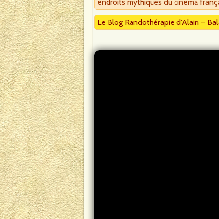
endroits mythiques du cinéma frança
Le Blog Randothérapie d’Alain
–
Bal