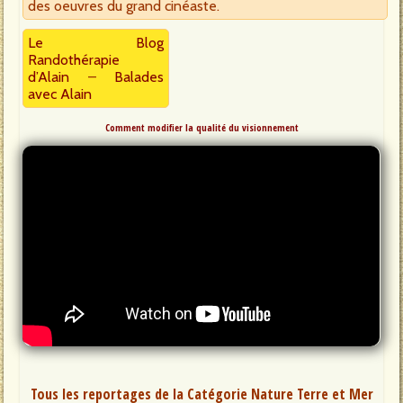
des oeuvres du grand cinéaste.
Le Blog
Randothérapie
d’Alain
–
Balades
avec Alain
Comment modifier la qualité du visionnement
Tous les reportages de la Catégorie Nature Terre et Mer