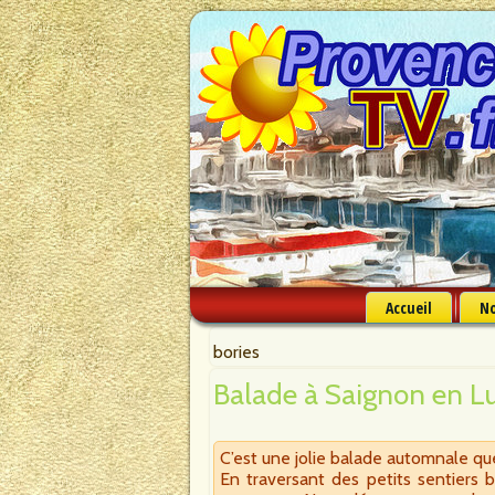
Accueil
No
bories
Balade à Saignon en L
C’est une jolie balade automnale que
En traversant des petits sentiers 