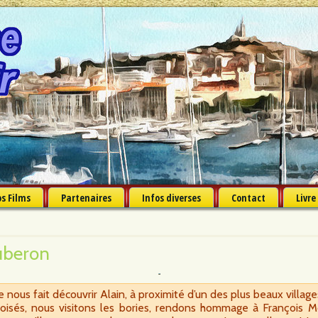
s Films
Partenaires
Infos diverses
Contact
Livre
uberon
 nous fait découvrir Alain, à proximité d’un des plus beaux villag
boisés, nous visitons les bories, rendons hommage à François M