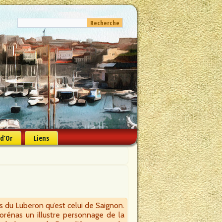
 d’Or
Liens
es du Luberon qu’est celui de Saignon.
orénas un illustre personnage de la