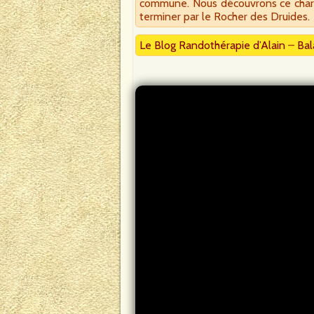
commune. Nous découvrons ce charma
terminer par le Rocher des Druides.
Le Blog Randothérapie d’Alain
–
Bal