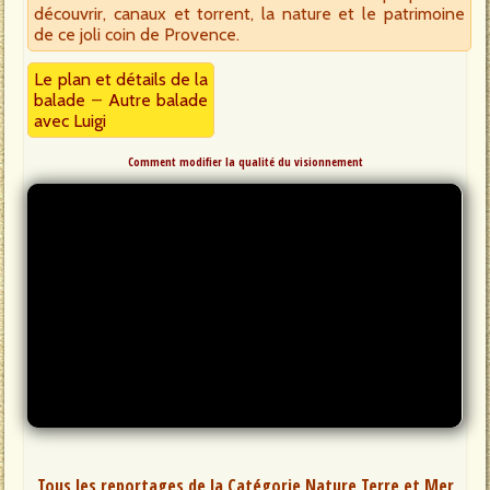
découvrir, canaux et torrent, la nature et le patrimoine
de ce joli coin de Provence.
Le plan et détails de la
balade
–
Autre balade
avec Luigi
Comment modifier la qualité du visionnement
Tous les reportages de la Catégorie Nature Terre et Mer