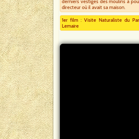
derniers vestiges des moulins à po
directeur où il avait sa maison.
1er film : Visite Naturaliste du Pa
Lemaire