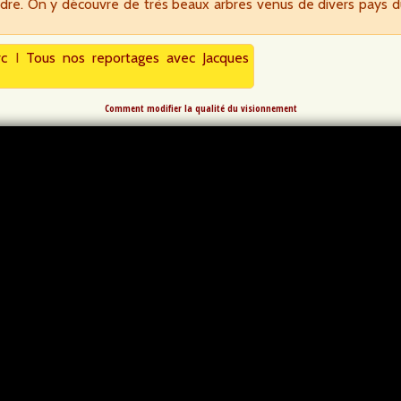
udre. On y découvre de très beaux arbres venus de divers pays d
rc
I
Tous nos reportages avec Jacques
Comment modifier la qualité du visionnement